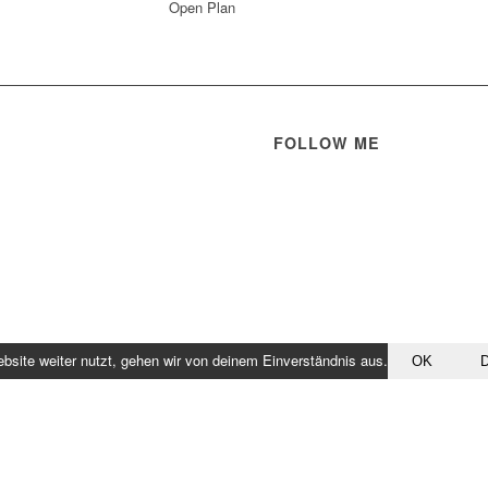
Open Plan
FOLLOW ME
site weiter nutzt, gehen wir von deinem Einverständnis aus.
OK
D