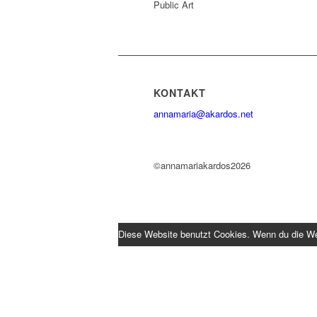
Public Art
KONTAKT
annamaria@akardos.net
©annamariakardos2026
Diese Website benutzt Cookies. Wenn du die Web